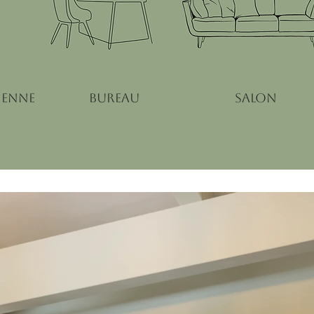
ienne
bureau
salon