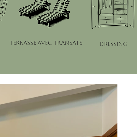
terrasse avec transats
dressing